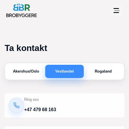
T
a
k
o
n
t
a
k
t
Akershus/Oslo
Vestlandet
Rogaland
Ring oss
+47 479 68 163