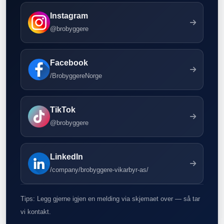
Instagram
@brobyggere
Facebook
/BrobyggereNorge
TikTok
@brobyggere
LinkedIn
/company/brobyggere-vikarbyr-as/
Tips: Legg gjerne igjen en melding via skjemaet over — så tar
vi kontakt.