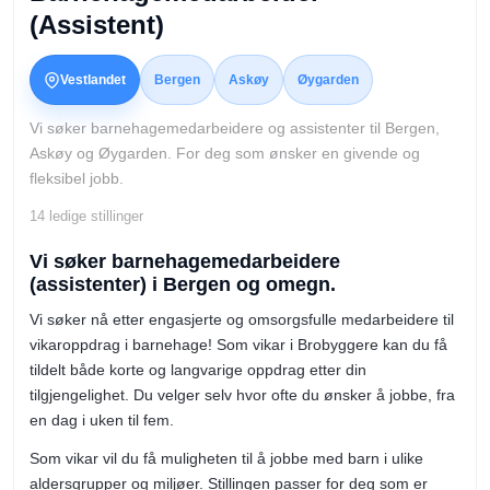
(Assistent)
Vestlandet
Bergen
Askøy
Øygarden
Vi søker barnehagemedarbeidere og assistenter til Bergen,
Askøy og Øygarden. For deg som ønsker en givende og
fleksibel jobb.
14
ledige stillinger
Vi søker barnehagemedarbeidere
(assistenter) i Bergen og omegn.
Vi søker nå etter engasjerte og omsorgsfulle medarbeidere til
vikaroppdrag i barnehage! Som vikar i Brobyggere kan du få
tildelt både korte og langvarige oppdrag etter din
tilgjengelighet. Du velger selv hvor ofte du ønsker å jobbe, fra
en dag i uken til fem.
Som vikar vil du få muligheten til å jobbe med barn i ulike
aldersgrupper og miljøer. Stillingen passer for deg som er