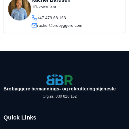
Rachel Bårdsen
HR-konsulent
+47 479 68 163
rachel@brobyggere.com
Brobyggere bemannings- og rekrutteringstjeneste
Org.nr: 830 818 162
Quick Links