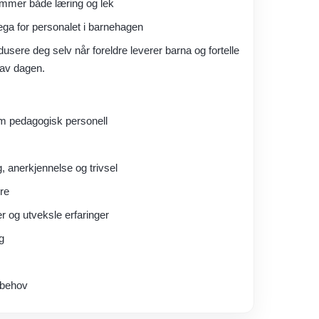
emmer både læring og lek
ga for personalet i barnehagen
dusere deg selv når foreldre leverer barna og fortelle
 av dagen.
som pedagogisk personell
, anerkjennelse og trivsel
ere
er og utveksle erfaringer
g
 behov