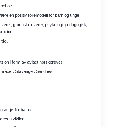
s behov
være en positiv rollemodell for barn og unge
gelærer, grunnskolelærer, psykologi, pedagogikk,
arbeider
rdel.
jon i form av avlagt norskprøve)
 områder: Stavanger, Sandnes
ingsmiljø for barna
eres utvikling