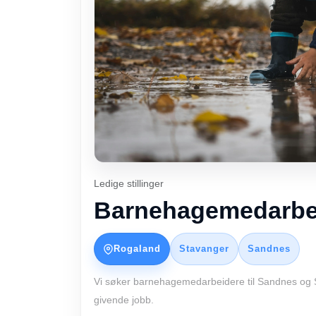
Ledige stillinger
Barnehagemedarbeid
Rogaland
Stavanger
Sandnes
Vi søker barnehagemedarbeidere til Sandnes og S
givende jobb.