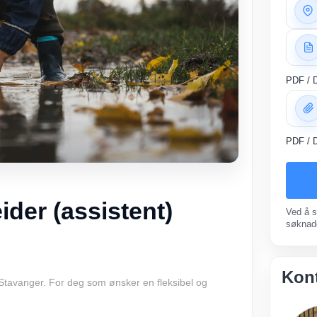
PDF / 
PDF / D
er (assistent)
Ved å s
søknad
Kon
tavanger. For deg som ønsker en fleksibel og