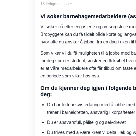
15
ledige stillinger
Vi søker barnehagemedarbeidere (as
Vi søker nå etter engasjerte og omsorgsfulle med
Brobyggere kan du få tildelt både korte og langvar
hvor ofte du ønsker å jobbe, fra en dag i uken til
Som vikar vil du få muligheten til å jobbe med bar
for deg som er student, ønsker en fleksibel hverda
er at våre medarbeidere ofte får tilbud om faste el
en periode som vikar hos oss.
Om du kjenner deg igjen i følgende b
deg:
Du har fortrinnsvis erfaring med å jobbe me
trener i barneidretten, ansvarlig i korps/teater
Du er ansvarsfull, pålitelig og selvdrevet
Du trives med å være kreativ, delta i lek og v