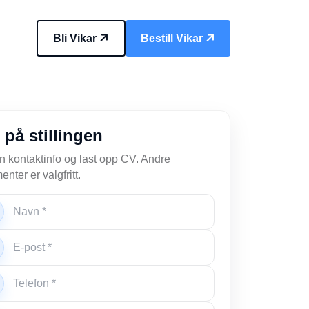
Bli Vikar
Bestill Vikar
 på stillingen
nn kontaktinfo og last opp CV. Andre
nter er valgfritt.