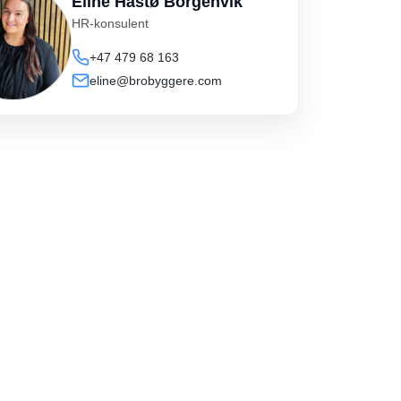
Eline Håstø Borgenvik
HR-konsulent
+47 479 68 163
eline@brobyggere.com