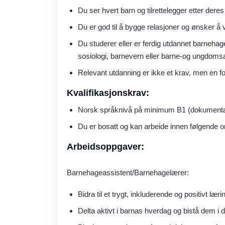
Du ser hvert barn og tilrettelegger etter dere
Du er god til å bygge relasjoner og ønsker å 
Du studerer eller er ferdig utdannet barneha
sosiologi, barnevern eller barne-og ungdoms
Relevant utdanning er ikke et krav, men en fo
Kvalifikasjonskrav:
Norsk språknivå på minimum B1 (dokumentas
Du er bosatt og kan arbeide innen følgende
Arbeidsoppgaver:
Barnehageassistent/Barnehagelærer:
Bidra til et trygt, inkluderende og positivt lær
Delta aktivt i barnas hverdag og bistå dem i d