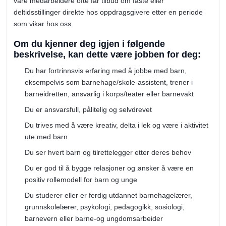
våre medarbeidere ofte får tilbud om faste eller
deltidsstillinger direkte hos oppdragsgivere etter en periode
som vikar hos oss.
Om du kjenner deg igjen i følgende
beskrivelse, kan dette være jobben for deg:
Du har fortrinnsvis erfaring med å jobbe med barn,
eksempelvis som barnehage/skole-assistent, trener i
barneidretten, ansvarlig i korps/teater eller barnevakt
Du er ansvarsfull, pålitelig og selvdrevet
Du trives med å være kreativ, delta i lek og være i aktivitet
ute med barn
Du ser hvert barn og tilrettelegger etter deres behov
Du er god til å bygge relasjoner og ønsker å være en
positiv rollemodell for barn og unge
Du studerer eller er ferdig utdannet barnehagelærer,
grunnskolelærer, psykologi, pedagogikk, sosiologi,
barnevern eller barne-og ungdomsarbeider